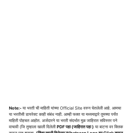
Note:-
या भरती ची माहिती यांच्या Official Site वरुन घेतलेली आहे. आमचा
या भरतीसी डायरेक्ट काही संबंध नाही. आम्ही फक्त या मध्यमाद्वारे तुमच्या पर्यंत
माहिती पोहचत आहोत. अर्जदारने या भरती संदर्भात मुळ जाहिरात सविस्तर पने
वाचावी (जि तुम्हाला खाली दिलेली
PDF पहा (जाहिरात पहा )
या बाटना वर क्लिक
करून पाहू शकता.
(किंवा खाली दिलेल्या Whatsaap Logo वर Click करून