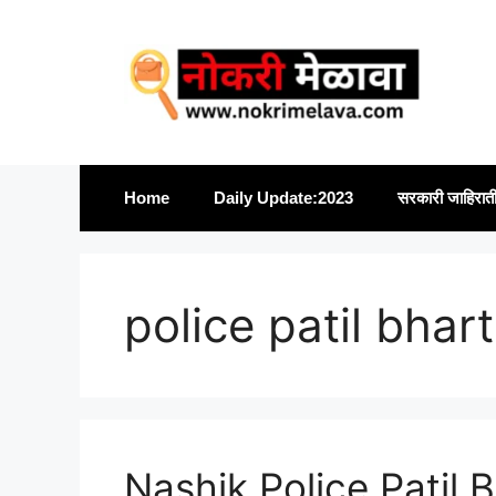
Skip
to
content
Home
Daily Update:2023
सरकारी जाहिरात
police patil bhart
Nashik Police Patil B