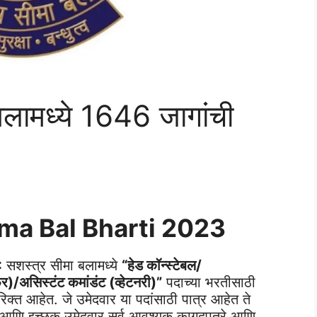
लामध्ये 1646 जागांची
ma Bal Bharti 2023
:
सशस्त्र सीमा बलामध्ये
“हेड कॉन्स्टेबल/
र)/असिस्टंट कमांडंट (व्हेटनरी)”
पदाच्या भरतीसाठी
रिक्त आहेत. जे उमेदवार या पदांसाठी पात्र आहेत ते
 आणि इच्छुक उमेदवार सर्व आवश्यक कागदपत्रे आणि